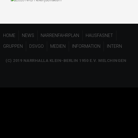
HOME
NEWS
NARRENFAHRPLAN
HAUSFASNET
GRUPPEN
DSVGO
MEDIEN
INFORMATION
INTERN
(C) 2019 NARRHALLA KLEIN-BERLIN 1950 E.V. MELCHINGEN